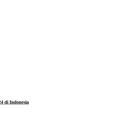
24 di Indonesia