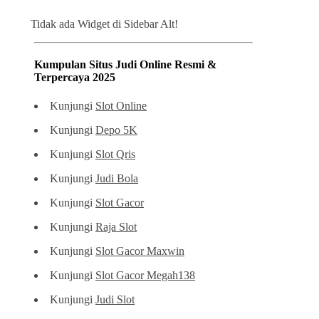
Tidak ada Widget di Sidebar Alt!
Kumpulan Situs Judi Online Resmi &
Terpercaya 2025
Kunjungi
Slot Online
Kunjungi
Depo 5K
Kunjungi
Slot Qris
Kunjungi
Judi Bola
Kunjungi
Slot Gacor
Kunjungi
Raja Slot
Kunjungi
Slot Gacor Maxwin
Kunjungi
Slot Gacor Megah138
Kunjungi
Judi Slot