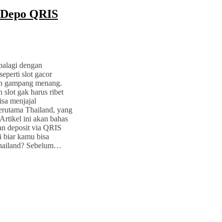
 Depo QRIS
apalagi dengan
eperti slot gacor
bih gampang menang.
slot gak harus ribet
sa menjajal
erutama Thailand, yang
rtikel ini akan bahas
lan deposit via QRIS
i biar kamu bisa
 Thailand? Sebelum…