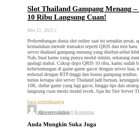
Slot Thailand Gampang Menang –
10 Ribu Langsung Cuan!
Mei 21, 2025
/
Perkembangan dunia slot online saat ini semakin pesat, 
kemudahan metode transaksi seperti QRIS dan tren baru s
server thailand gampang menang yang disebut-sebut le
Nah, buat kamu yang punya modal minim, sekarang main 
apalagi mahal. Cukup depo QRIS 10 ribu, kamu sudah bi
keberuntungan di game-game gacor dengan server luar, t
terkenal dengan RTP tinggi dan bonus gampang tembus. A
tuntas kenapa slot server Thailand jadi buruan, keunggu
10K, daftar game yang lagi gacor, hingga tips dan strateg
langsung cuan meski modal receh. Apa Itu Slot Server
baca selengkapnya
jilloverevolution
0 Komentar
Anda Mungkin Suka Juga